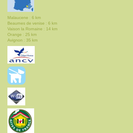
Malaucene : 6 km
Beaumes de venise : 6 km
Vaison la Romaine : 14 km
Orange : 25 km
Avignon : 35 km