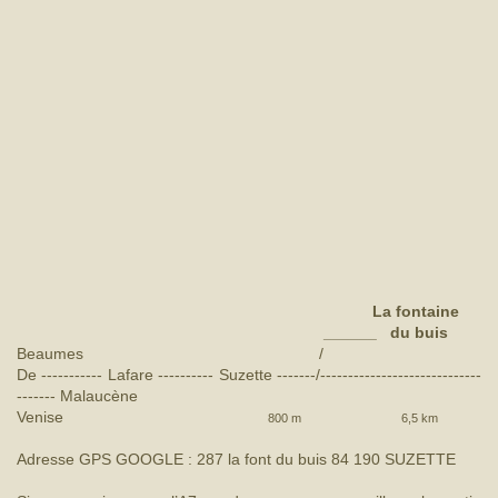
La fontaine
______ du buis
Beaumes
/
De ----------- Lafare ---------- Suzette -------/-----------------------------
------- Malaucène
Venise
800 m 6,5 km
Adresse GPS GOOGLE : 287 la font du buis 84 190 SUZETTE