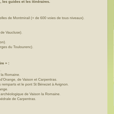
les guides et les itinéraires.
.
lles de Montmirail (+ de 600 voies de tous niveaux).
de Vaucluse).
on).
rges du Toulourenc).
re » :
.
n la Romaine.
, d’Orange, de Vaison et Carpentras.
s remparts et le pont St Bénezet à Avignon.
ange.
e archéologique de Vaison la Romaine.
hédrale de Carpentras.