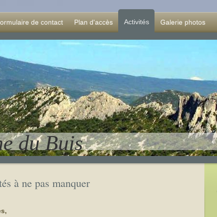
Activités
ormulaire de contact
Plan d'accès
Galerie photos
ne du Buis
vités à ne pas manquer
es,