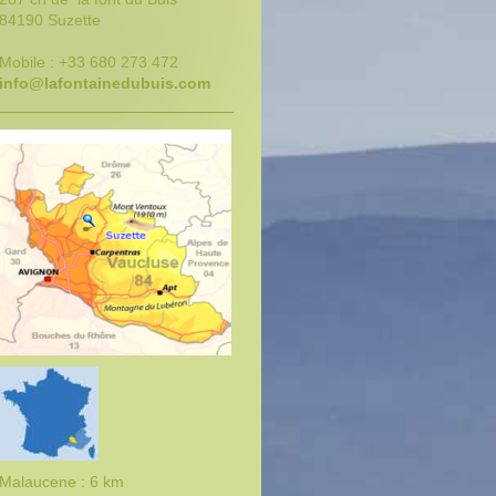
84190 Suzette
Mobile : +33 680 273 472
info@lafontainedubuis.com
Malaucene : 6 km