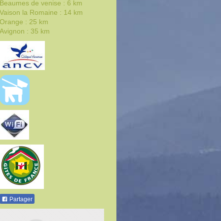
Beaumes de venise : 6 km
Vaison la Romaine : 14 km
Orange : 25 km
Avignon : 35 km
Partager