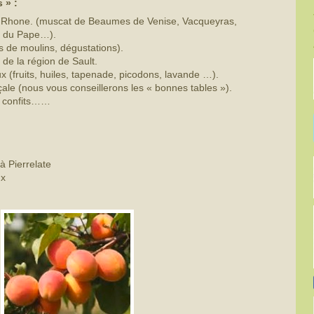
 » :
du Rhone. (muscat de Beaumes de Venise, Vacqueyras,
f du Pape…).
tes de moulins, dégustations).
de la région de Sault.
(fruits, huiles, tapenade, picodons, lavande …).
le (nous vous conseillerons les « bonnes tables »).
ts confits……
à Pierrelate
ux