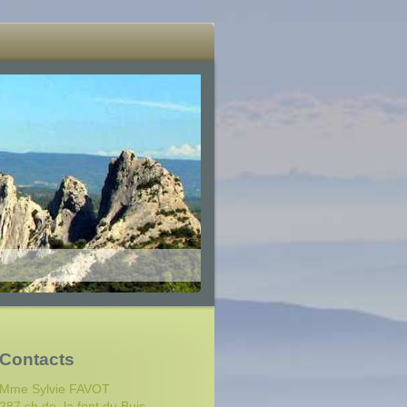
Contacts
Mme Sylvie FAVOT
287 ch de la font du Buis